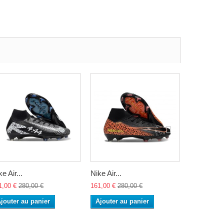
e Air...
Nike Air...
Nike Air...
1,00 €
280,00 €
161,00 €
280,00 €
161,00 €
28
jouter au panier
Ajouter au panier
Ajouter a