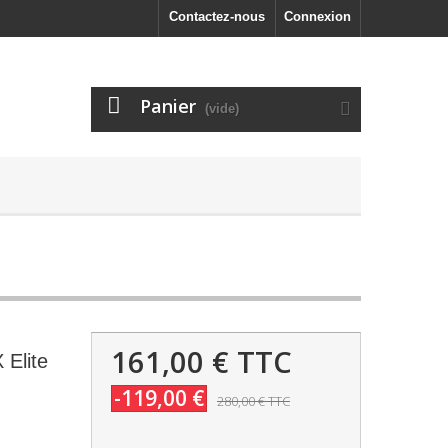
Contactez-nous
Connexion
Panier
(vide)
161,00 €
TTC
 Elite
-119,00 €
280,00 €
TTC