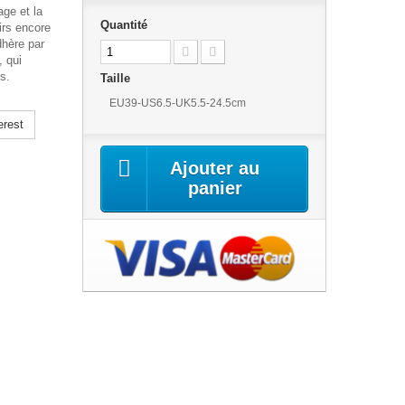
ge et la
Quantité
irs encore
dhère par
 qui
s.
Taille
EU39-US6.5-UK5.5-24.5cm
erest
Ajouter au
panier