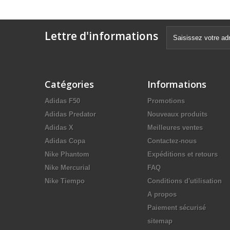
Lettre d'informations
Catégories
Informations
Adidas F50
Promotions
Adidas Predator
Nouveaux produits
Adidas X
Meilleures ventes
Adidas Copa
Contactez-nous
Nike Phantom
Expéditions et retours
Nike Mercurial
FAQ
Nike Tiempo
Conditions d'utilisation
A propos
Paiement sécurisé
sitemap