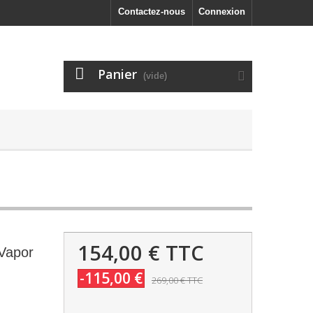
Contactez-nous
Connexion
Panier
(vide)
154,00 €
TTC
Vapor
-115,00 €
269,00 €
TTC