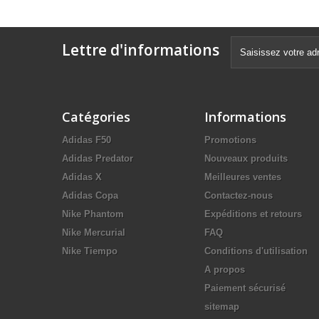
Lettre d'informations
Catégories
Informations
Adidas F50
Promotions
Adidas Predator
Nouveaux produits
Adidas X
Meilleures ventes
Adidas Copa
Contactez-nous
Nike Phantom
Expéditions et retours
Nike Mercurial
FAQ
Nike Tiempo
Conditions d'utilisation
A propos
Paiement sécurisé
sitemap