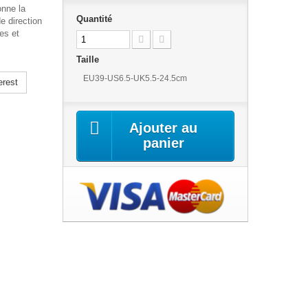
onne la
Quantité
e direction
es et
Taille
EU39-US6.5-UK5.5-24.5cm
erest
Ajouter au
panier