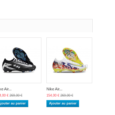
e Air...
Nike Air...
Nike Air...
4,00 €
269,00 €
154,00 €
269,00 €
154,00 €
26
jouter au panier
Ajouter au panier
Ajouter a