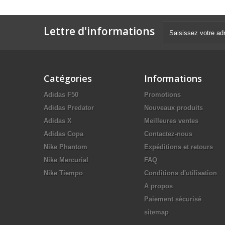
Lettre d'informations
Catégories
Informations
Adidas F50
Promotions
Adidas Predator
Nouveaux produits
Adidas X
Meilleures ventes
Adidas Copa
Contactez-nous
Nike Phantom
Expéditions et retours
Nike Mercurial
FAQ
Nike Tiempo
Conditions d'utilisation
A propos
Paiement sécurisé
sitemap