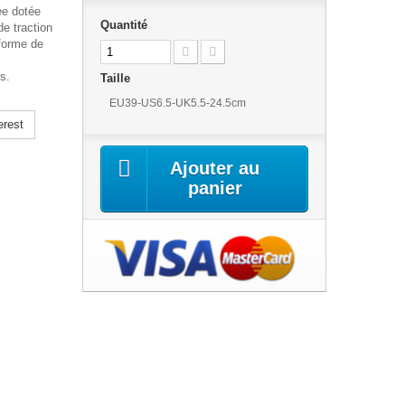
ée dotée
Quantité
e traction
forme de
s.
Taille
EU39-US6.5-UK5.5-24.5cm
erest
Ajouter au
panier