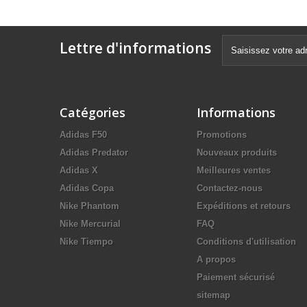
Lettre d'informations
Catégories
Informations
Adidas F50
Promotions
Adidas Predator
Nouveaux produits
Adidas X
Meilleures ventes
Adidas Copa
Contactez-nous
Nike Phantom
Expéditions et retours
Nike Mercurial
FAQ
Nike Tiempo
Conditions d'utilisation
A propos
Paiement sécurisé
sitemap