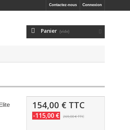
Contactez-nous
Connexion
Panier
(vide)
154,00 €
TTC
lite
-115,00 €
269,00 €
TTC