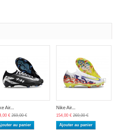
e Air...
Nike Air...
Nike Air...
4,00 €
269,00 €
154,00 €
269,00 €
154,00 €
26
jouter au panier
Ajouter au panier
Ajouter a