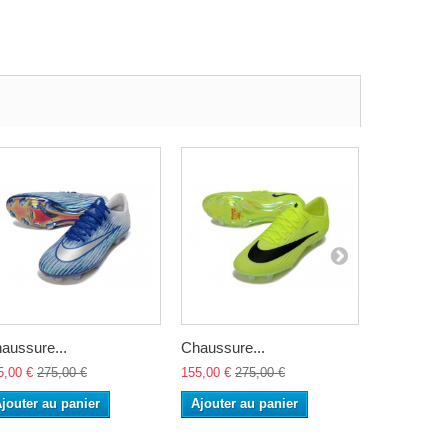
aussure...
Chaussure...
Chaussure
5,00 €
275,00 €
155,00 €
275,00 €
155,00 €
27
jouter au panier
Ajouter au panier
Ajouter a