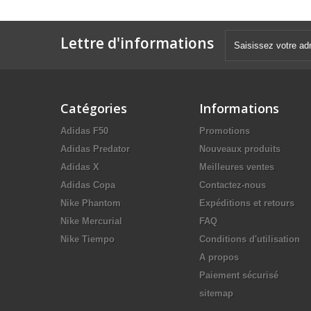
Lettre d'informations
Catégories
Informations
Adidas F50
Promotions
Adidas Predator
Nouveaux produits
Adidas X
Meilleures ventes
Adidas Copa
Contactez-nous
Nike Phantom
Expéditions et retours
Nike Mercurial
FAQ
Nike Tiempo
Conditions d'utilisation
A propos
Paiement sécurisé
sitemap